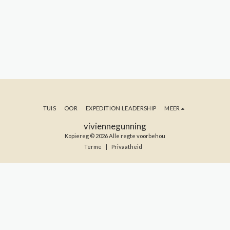
TUIS
OOR
EXPEDITION LEADERSHIP
MEER
viviennegunning
Kopiereg © 2026 Alle regte voorbehou
Terme
|
Privaatheid
TEKEN IN OP MY BLOG