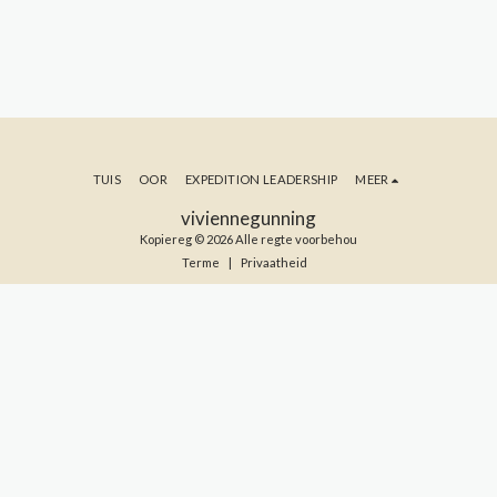
TUIS
OOR
EXPEDITION LEADERSHIP
MEER
viviennegunning
Kopiereg © 2026 Alle regte voorbehou
Terme
|
Privaatheid
TEKEN IN OP MY BLOG