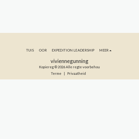
TUIS
OOR
EXPEDITION LEADERSHIP
MEER
viviennegunning
Kopiereg © 2026 Alle regte voorbehou
Terme
|
Privaatheid
TEKEN IN OP MY BLOG