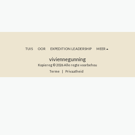
TUIS
OOR
EXPEDITION LEADERSHIP
MEER
viviennegunning
Kopiereg © 2026 Alle regte voorbehou
Terme
|
Privaatheid
TEKEN IN OP MY BLOG