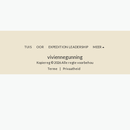
TUIS
OOR
EXPEDITION LEADERSHIP
MEER
viviennegunning
Kopiereg © 2026 Alle regte voorbehou
Terme
|
Privaatheid
TEKEN IN OP MY BLOG