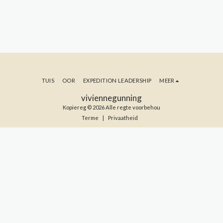
TUIS
OOR
EXPEDITION LEADERSHIP
MEER
viviennegunning
Kopiereg © 2026 Alle regte voorbehou
Terme
|
Privaatheid
TEKEN IN OP MY BLOG