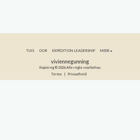
TUIS
OOR
EXPEDITION LEADERSHIP
MEER
viviennegunning
Kopiereg © 2026 Alle regte voorbehou
Terme
|
Privaatheid
TEKEN IN OP MY BLOG