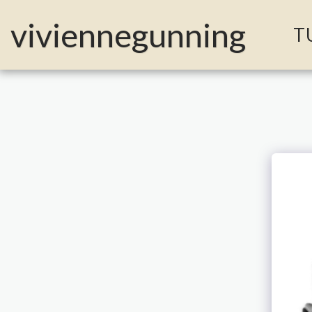
MailerLite Universal -->
viviennegunning
T