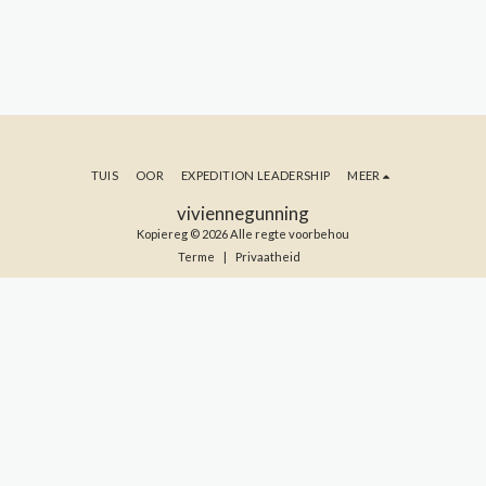
TUIS
OOR
EXPEDITION LEADERSHIP
MEER
viviennegunning
Kopiereg © 2026 Alle regte voorbehou
Terme
|
Privaatheid
TEKEN IN OP MY BLOG