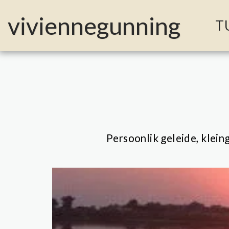
MailerLite Universal -->
viviennegunning
T
Persoonlik geleide, klein